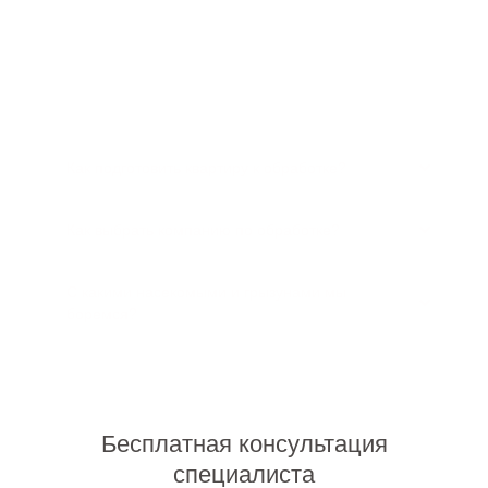
Часто задаваемые вопросы
Как подготовить квартиру к обработке?
Как выбрать компанию по обработке?
С какими насекомыми и грызунами мы
боремся?
Бесплатная консультация
специалиста