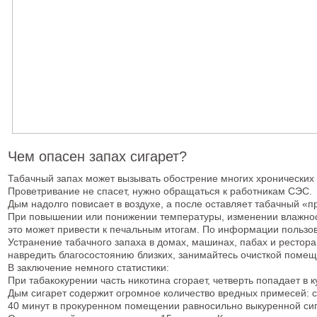
Чем опасен запах сигарет?
Табачный запах может вызывать обострение многих хронических 
Проветривание не спасет, нужно обращаться к работникам СЭС.
Дым надолго повисает в воздухе, а после оставляет табачный «п
При повышении или понижении температуры, изменении влажности
это может привести к печальным итогам. По информации пользов
Устранение табачного запаха в домах, машинах, пабах и ресторан
навредить благосостоянию близких, занимайтесь очисткой поме
В заключение немного статистики:
При табакокурении часть никотина сгорает, четверть попадает в
Дым сигарет содержит огромное количество вредных примесей: см
40 минут в прокуренном помещении равносильно выкуренной сиг