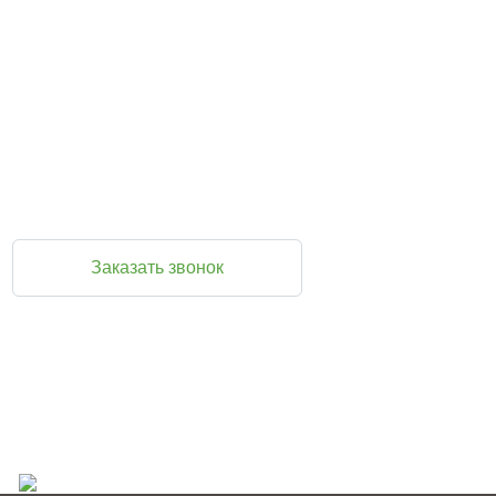
Закажите обратный звонок и мы перезвоним
Вам прямо сейчас
Во время звонка вы можете задать любые вопросы и
при желании оформить заказ
Заказать звонок