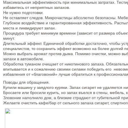
Максимальная эффективность при минимальных затратах. Тестиру
избавитесь от неприятных запахов.
Не нужно подготовки.
Не оставляет следов. Микрочастицы абсолютно безопасны. Мебе
Глубокое воздействие и гарантированная эффективность. Распы
места и ликвидируют запах.
Процедура требует минимум времени (зависит от размера объект
минут.
Длительный эффект. Единичной обработки достаточно, чтобы уст
специалистов, то сохранить эффект возможно на более долгий п
Можно выбрать аромат против дыма. Помимо очистки, можно выб
запахи в автомобиле.
Обработка туманом очищает от никотинового запаха. Обязатель
впитывается и к сожалению своими силами победить его невозмо
избавления от «благовоний» лучше обратиться к профессионала
Поводы для обращения.
Купили машину у заядлого куряки. Запах сигарет не удаляется н
Бросаете или бросили курить, но запах въелся в стены, мебель, 
Зловоние наполнило дом, а близкие страдают от губительной при
Желаете очистить кафе/бар от сильного запаха сигарет, спиртног