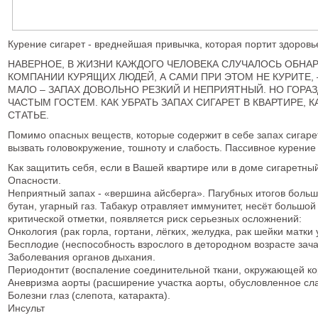
Курение сигарет - вреднейшая привычка, которая портит здоровь
НАВЕРНОЕ, В ЖИЗНИ КАЖДОГО ЧЕЛОВЕКА СЛУЧАЛОСЬ ОБНАР
КОМПАНИИ КУРЯЩИХ ЛЮДЕЙ, А САМИ ПРИ ЭТОМ НЕ КУРИТЕ
МАЛО – ЗАПАХ ДОВОЛЬНО РЕЗКИЙ И НЕПРИЯТНЫЙ. НО ГОРАЗ
ЧАСТЫМ ГОСТЕМ. КАК УБРАТЬ ЗАПАХ СИГАРЕТ В КВАРТИРЕ,
СТАТЬЕ.
Помимо опасных веществ, которые содержит в себе запах сигаре
вызвать головокружение, тошноту и слабость. Пассивное курение 
Как защитить себя, если в Вашей квартире или в доме сигаретны
Опасности.
Неприятный запах - «вершина айсберга». Пагубных итогов больш
бутан, угарный газ. Табакур отравляет иммунитет, несёт большо
критической отметки, появляется риск серьезных осложнений:
Онкология (рак горла, гортани, лёгких, желудка, рак шейки матки у
Бесплодие (неспособность взрослого в детородном возрасте зача
Заболевания органов дыхания.
Периодонтит (воспаление соединительной ткани, окружающей кор
Аневризма аорты (расширение участка аорты, обусловленное сла
Болезни глаз (слепота, катаракта).
Инсульт