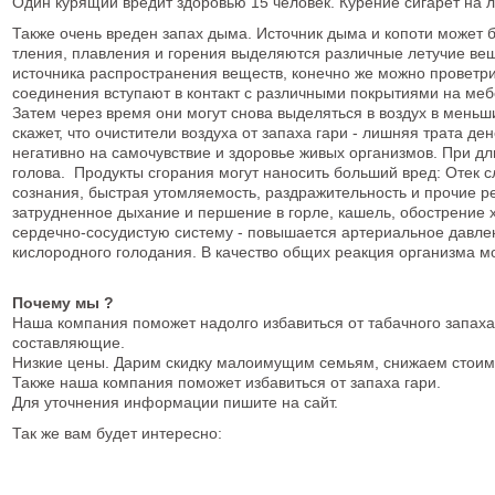
Один курящий вредит здоровью 15 человек. Курение сигарет на 
Также очень вреден запах дыма. Источник дыма и копоти может
тления, плавления и горения выделяются различные летучие вещ
источника распространения веществ, конечно же можно проветр
соединения вступают в контакт с различными покрытиями на меб
Затем через время они могут снова выделяться в воздух в меньш
скажет, что очистители воздуха от запаха гари - лишняя трата ден
негативно на самочувствие и здоровье живых организмов. При д
голова. Продукты сгорания могут наносить больший вред: Отек с
сознания, быстрая утомляемость, раздражительность и прочие р
затрудненное дыхание и першение в горле, кашель, обострение 
сердечно-сосудистую систему - повышается артериальное давлен
кислородного голодания. В качество общих реакция организма м
Почему мы ?
Наша компания поможет надолго избавиться от табачного запаха
составляющие.
Низкие цены. Дарим скидку малоимущим семьям, снижаем стоим
Также наша компания поможет избавиться от запаха гари.
Для уточнения информации пишите на сайт.
Так же вам будет интересно: