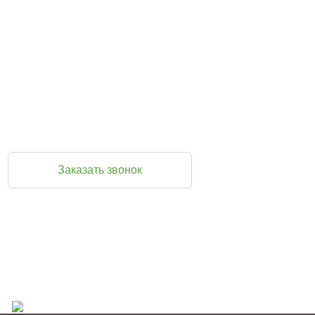
Закажите обратный звонок и мы перезвоним
Вам прямо сейчас
Во время звонка вы можете задать любые вопросы и
при желании оформить заказ
Заказать звонок