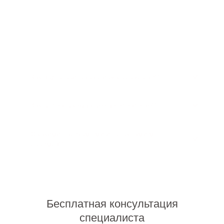
Часто задаваемые вопросы
Как подготовить квартиру к обработке?
Как выбрать компанию по обработке?
С какими насекомыми и грызунами мы
боремся?
Бесплатная консультация
специалиста