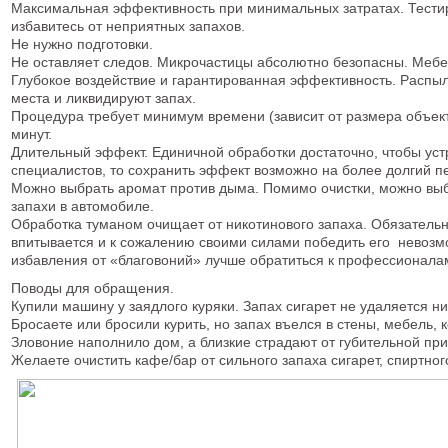
Максимальная эффективность при минимальных затратах. Тестиру
избавитесь от неприятных запахов.
Не нужно подготовки.
Не оставляет следов. Микрочастицы абсолютно безопасны. Мебе
Глубокое воздействие и гарантированная эффективность. Распы
места и ликвидируют запах.
Процедура требует минимум времени (зависит от размера объект
минут.
Длительный эффект. Единичной обработки достаточно, чтобы уст
специалистов, то сохранить эффект возможно на более долгий п
Можно выбрать аромат против дыма. Помимо очистки, можно выб
запахи в автомобиле.
Обработка туманом очищает от никотинового запаха. Обязатель
впитывается и к сожалению своими силами победить его невозмо
избавления от «благовоний» лучше обратиться к профессионала
Поводы для обращения.
Купили машину у заядлого куряки. Запах сигарет не удаляется н
Бросаете или бросили курить, но запах въелся в стены, мебель, 
Зловоние наполнило дом, а близкие страдают от губительной при
Желаете очистить кафе/бар от сильного запаха сигарет, спиртног