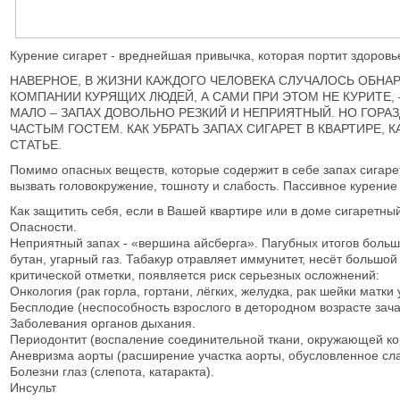
Курение сигарет - вреднейшая привычка, которая портит здоровь
НАВЕРНОЕ, В ЖИЗНИ КАЖДОГО ЧЕЛОВЕКА СЛУЧАЛОСЬ ОБНАР
КОМПАНИИ КУРЯЩИХ ЛЮДЕЙ, А САМИ ПРИ ЭТОМ НЕ КУРИТЕ
МАЛО – ЗАПАХ ДОВОЛЬНО РЕЗКИЙ И НЕПРИЯТНЫЙ. НО ГОРАЗ
ЧАСТЫМ ГОСТЕМ. КАК УБРАТЬ ЗАПАХ СИГАРЕТ В КВАРТИРЕ,
СТАТЬЕ.
Помимо опасных веществ, которые содержит в себе запах сигаре
вызвать головокружение, тошноту и слабость. Пассивное курение 
Как защитить себя, если в Вашей квартире или в доме сигаретны
Опасности.
Неприятный запах - «вершина айсберга». Пагубных итогов больш
бутан, угарный газ. Табакур отравляет иммунитет, несёт большо
критической отметки, появляется риск серьезных осложнений:
Онкология (рак горла, гортани, лёгких, желудка, рак шейки матки у
Бесплодие (неспособность взрослого в детородном возрасте зача
Заболевания органов дыхания.
Периодонтит (воспаление соединительной ткани, окружающей кор
Аневризма аорты (расширение участка аорты, обусловленное сла
Болезни глаз (слепота, катаракта).
Инсульт