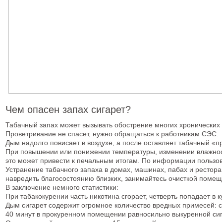
Чем опасен запах сигарет?
Табачный запах может вызывать обострение многих хронических 
Проветривание не спасет, нужно обращаться к работникам СЭС.
Дым надолго повисает в воздухе, а после оставляет табачный «п
При повышении или понижении температуры, изменении влажности
это может привести к печальным итогам. По информации пользов
Устранение табачного запаха в домах, машинах, пабах и ресторан
навредить благосостоянию близких, занимайтесь очисткой поме
В заключение немного статистики:
При табакокурении часть никотина сгорает, четверть попадает в
Дым сигарет содержит огромное количество вредных примесей: см
40 минут в прокуренном помещении равносильно выкуренной сиг