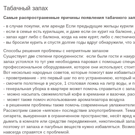
Табачный запах
Самые распространенные причины появления табачного за
- в случае покупки, или аренде Если предыдущие жильцы курили 
- если в семье есть курильщик, и даже если он курит на балконе
- запах идет либо с балкона, когда на нем курят, либо с лестнич
- вы бросили курить и спустя долгие годы вдруг обнаружили, что
Способы решения проблемы с неприятным запахом
Существует две степени прокуренности: если были гости и накури
запах устоялся то тут уже необходима паровая с помощью специ
профессиональное оборудования, которое они используют, стоит
Вот несколько народных советов, которые помогут вам избавитьс
- проветривание - это первый шаг по его устранениюю, который н
- смочите полотенце в уксусе, 1 столовая ложка на литр воды, и 
- генеральная уборка в квартире может помочь справиться с зап
- можно насыпать свежемолотый кофе в креманки и вазочки, расс
- может также помоч использование ароматизатора воздуха
- в решением проблемы также помочь современные увлажнители
Рассмотрим самое «мягкое» последствие злоупотребления. Тема 
сигарета, выкуренная в ограниченном пространстве, несёт вред н
дымить в комнате или средстве передвижения, никотиновый запах
поэтому от запаха и пагубных веществ нужно избавляться. Возмо
навсегда справятся с проблемой.