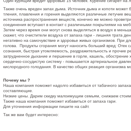
Один курящий вредит здоровью 15 человек. Курение сигарет на 
Также очень вреден запах дыма. Источник дыма и копоти может
тления, плавления и горения выделяются различные летучие вещ
источника распространения веществ, конечно же можно проветр
соединения вступают в контакт с различными покрытиями на меб
Затем через время они могут снова выделяться в воздух в меньш
скажет, что очистители воздуха от запаха гари - лишняя трата ден
негативно на самочувствие и здоровье живых организмов. При д
голова. Продукты сгорания могут наносить больший вред: Отек с
сознания, быстрая утомляемость, раздражительность и прочие р
затрудненное дыхание и першение в горле, кашель, обострение 
сердечно-сосудистую систему - повышается артериальное давлен
кислородного голодания. В качество общих реакция организма м
Почему мы ?
Наша компания поможет надолго избавиться от табачного запаха
составляющие.
Низкие цены. Дарим скидку малоимущим семьям, снижаем стоим
Также наша компания поможет избавиться от запаха гари.
Для уточнения информации пишите на сайт.
Так же вам будет интересно: