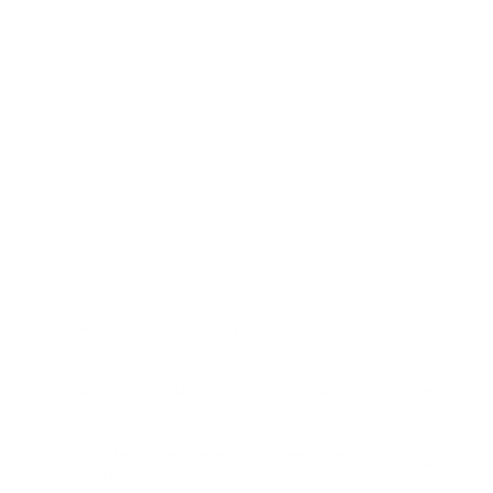
Часто задаваемые вопросы
Как подготовить квартиру к обработке?
Как выбрать компанию по обработке?
С какими насекомыми и грызунами мы
боремся?