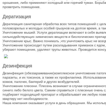
орошения, либо применяют холодный или горячий туман. Борьб
проветрить помещение.
Дератизация
Дератизация санитарная обработка всех типов помещений с цель
половозрелых и молодых особей грызунов на долгое время, а та
Уничтожение мышей. Услуги дератизации включают в себя выявле
сильнодействующих химических веществ и биологических препара
Уничтожение крыс. Важно понимать ,что уничтожить крыс не всег
Уничтожение происходит путем раскладывания приманок с ядом, 
убирают помещение, удаляют трупы животных. Проводится консу
Дезинфекция
Дезинфекция (обеззараживание)комплексное уничтожение патоген
паразиты, и их токсинов, а также их профилактика. Использовани
кокков, палочек, бактерий и других возбудителей.
Уничтожение плесени. Плесень возникает в случае ограниченного
синего либо белого цвета. Самим справиться с плесенью очень с
подбирает подходящий препарат и обрабатывает им любую повер
квартиру нет необходимости.
Наша компания оказывает услуги в день обращения. Мы использ