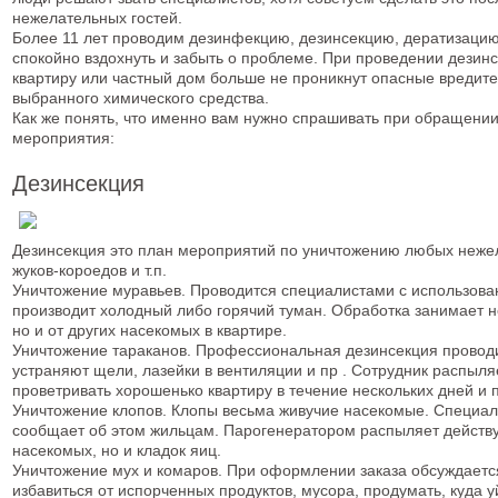
нежелательных гостей.
Более 11 лет проводим дезинфекцию, дезинсекцию, дератизац
спокойно вздохнуть и забыть о проблеме. При проведении дезинс
квартиру или частный дом больше не проникнут опасные вредител
выбранного химического средства.
Как же понять, что именно вам нужно спрашивать при обращени
мероприятия:
Дезинсекция
Дезинсекция это план мероприятий по уничтожению любых нежела
жуков-короедов и т.п.
Уничтожение муравьев. Проводится специалистами с использов
производит холодный либо горячий туман. Обработка занимает н
но и от других насекомых в квартире.
Уничтожение тараканов. Профессиональная дезинсекция проводит
устраняют щели, лазейки в вентиляции и пр . Сотрудник распы
проветривать хорошенько квартиру в течение нескольких дней и
Уничтожение клопов. Клопы весьма живучие насекомые. Специали
сообщает об этом жильцам. Парогенератором распыляет действу
насекомых, но и кладок яиц.
Уничтожение мух и комаров. При оформлении заказа обсуждается
избавиться от испорченных продуктов, мусора, продумать, куда