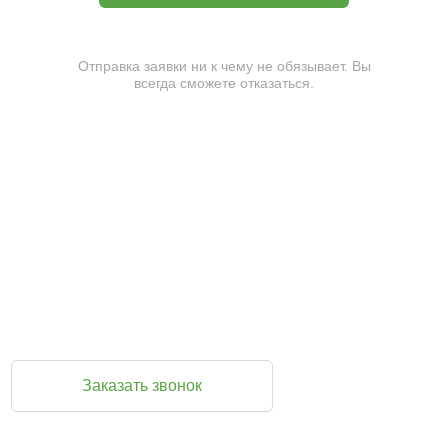
Отправка заявки ни к чему не обязывает. Вы
всегда сможете отказаться.
Закажите обратный звонок и мы перезвоним
Вам прямо сейчас
Во время звонка вы можете задать любые вопросы и
при желании оформить заказ
Заказать звонок