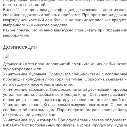
нежелательных гостей.
Более 11 лет проводим дезинфекцию, дезинсекцию, дератизац
спокойно вздохнуть и забыть о проблеме. При проведении дезинс
квартиру или частный дом больше не проникнут опасные вредител
выбранного химического средства.
Как же понять, что именно вам нужно спрашивать при обращени
мероприятия:
Дезинсекция
Дезинсекция это план мероприятий по уничтожению любых нежела
жуков-короедов и т.п.
Уничтожение муравьев. Проводится специалистами с использов
производит холодный либо горячий туман. Обработка занимает н
но и от других насекомых в квартире.
Уничтожение тараканов. Профессиональная дезинсекция проводит
устраняют щели, лазейки в вентиляции и пр . Сотрудник распы
проветривать хорошенько квартиру в течение нескольких дней и
Уничтожение клопов. Клопы весьма живучие насекомые. Специали
сообщает об этом жильцам. Парогенератором распыляет действу
насекомых, но и кладок яиц.
Уничтожение мух и комаров. При оформлении заказа обсуждается
избавиться от испорченных продуктов, мусора, продумать, куда