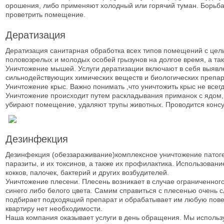
орошения, либо применяют холодный или горячий туман. Борьб
проветрить помещение.
Дератизация
Дератизация санитарная обработка всех типов помещений с цель
половозрелых и молодых особей грызунов на долгое время, а та
Уничтожение мышей. Услуги дератизации включают в себя выявле
сильнодействующих химических веществ и биологических препара
Уничтожение крыс. Важно понимать ,что уничтожить крыс не всег
Уничтожение происходит путем раскладывания приманок с ядом, 
убирают помещение, удаляют трупы животных. Проводится консу
Дезинфекция
Дезинфекция (обеззараживание)комплексное уничтожение патоген
паразиты, и их токсинов, а также их профилактика. Использовани
кокков, палочек, бактерий и других возбудителей.
Уничтожение плесени. Плесень возникает в случае ограниченного
синего либо белого цвета. Самим справиться с плесенью очень с
подбирает подходящий препарат и обрабатывает им любую повер
квартиру нет необходимости.
Наша компания оказывает услуги в день обращения. Мы использ