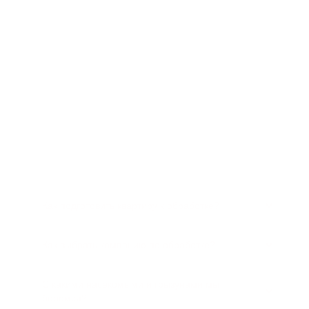
Часто задаваемые вопросы
Как подготовить квартиру к обработке?
Как выбрать компанию по обработке?
С какими насекомыми и грызунами мы
боремся?